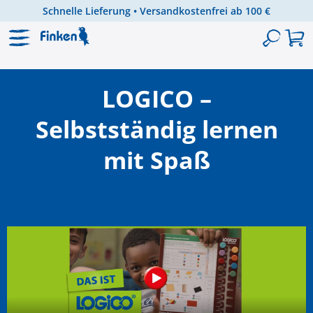
Schnelle Lieferung • Versandkostenfrei ab 100 €
Zum Hauptinhalt springen
LOGICO –
Selbstständig lernen
mit Spaß