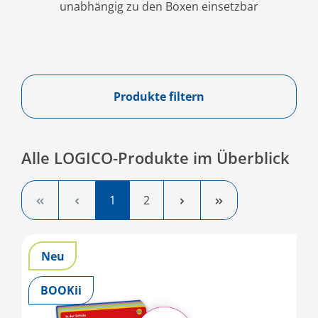
unabhängig zu den Boxen einsetzbar
Produkte filtern
Alle LOGICO-Produkte im Überblick
Seite
Seite
1
2
Neu
BOOKii