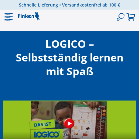
Schnelle Lieferung • Versandkostenfrei ab 100 €
Zum Hauptinhalt springen
LOGICO –
Selbstständig lernen
mit Spaß