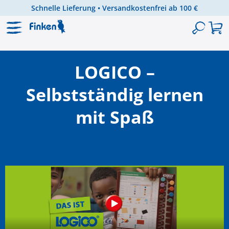
Schnelle Lieferung • Versandkostenfrei ab 100 €
Zum Hauptinhalt springen
LOGICO –
Selbstständig lernen
mit Spaß