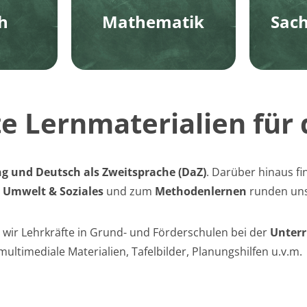
h
Mathematik
Sach
te Lernmaterialien für
g und Deutsch als Zweitsprache (DaZ)
. Darüber hinaus fi
n
Umwelt & Soziales
und zum
Methodenlernen
runden uns
wir Lehrkräfte in Grund- und Förderschulen bei der
Unterr
 multimediale Materialien, Tafelbilder, Planungshilfen u.v.m.